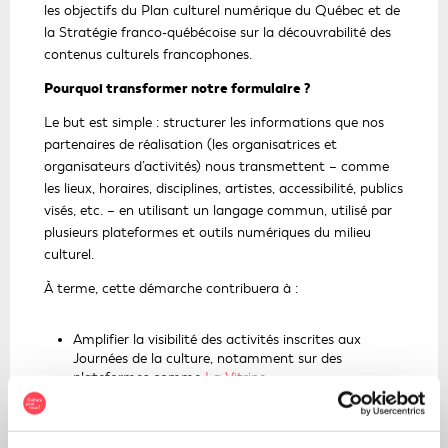
les objectifs du Plan culturel numérique du Québec et de
la Stratégie franco-québécoise sur la découvrabilité des
contenus culturels francophones.
Pourquoi transformer notre formulaire ?
Le but est simple : structurer les informations que nos
partenaires de réalisation (les organisatrices et
organisateurs d’activités) nous transmettent – comme
les lieux, horaires, disciplines, artistes, accessibilité, publics
visés, etc. – en utilisant un langage commun, utilisé par
plusieurs plateformes et outils numériques du milieu
culturel.
À terme, cette démarche contribuera à :
Amplifier la visibilité des activités inscrites aux
Journées de la culture, notamment sur des
plateformes comme
La Vitrine
;
Faciliter les échanges de données entre
Ce
partenaires, sans devoir saisir les mêmes
lien
informations ;