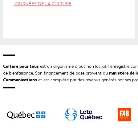
E
E
JOURNÉES DE LA CULTURE
N
N
S
S
'
'
O
O
U
U
V
V
R
R
I
I
R
R
Culture pour tous
est un organisme à but non lucratif enregistré 
A
A
ministère de l
de bienfaisance. Son financement de base provient du
D
D
Communications
et est complété par des revenus générés par ses prop
A
A
N
N
S
S
U
U
Ce
N
N
lien
E
E
s'ouvrira
Ce
N
N
Ce
dans
lien
O
O
lien
une
s'ouvrira
U
U