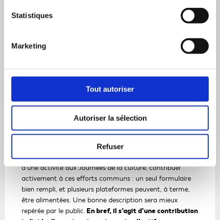
Le formulaire d’inscription des activités aux Journées de
Statistiques
la culture a été ajusté :
Pour intégrer les champs alignés au référentiel
Marketing
des métadonnées descriptives, et ajuster les
champs existants ;
Pour faciliter la saisie des informations
structurées ;
Tout autoriser
Pour offrir de nouveaux champs facultatifs
mais recommandés, qui contribuent à
améliorer la découvrabilité des activités
Autoriser la sélection
inscrites.
Chaque organisatrice et organisateur peut ainsi,
Refuser
simplement en remplissant le formulaire d’inscription
d’une activité aux Journées de la culture, contribuer
activement à ces efforts communs : un seul formulaire
bien rempli, et plusieurs plateformes peuvent, à terme,
être alimentées. Une bonne description sera mieux
En bref, il s’agit d’une contribution
repérée par le public.