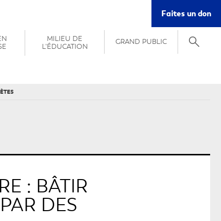
Ce
Faites un don
lie
s'o
EN
MILIEU DE
GRAND PUBLIC
da
SE
L'ÉDUCATION
un
nou
fe
RÈTES
E : BÂTIR
 PAR DES