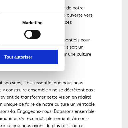
e
 le français est le fil conducteur de notre
re une contrainte, mais une porte ouverte vers
 jouent un rôle déterminant dans cet
Marketing
ion et d’expression.
tion sont autant de véhicules essentiels pour
on. Si nous voulons que le français soit un
e vivante, inspirante, portée par une culture
Tout autoriser
t son sens, il est essentiel que nous nous
e « construire ensemble » ne se décrètent pas :
 revient de transformer cette vision en réalité
n unique de faire de notre culture un véritable
aisissons-la. Engageons-nous. Bâtissons ensemble
mune et s’y reconnaît pleinement. Aimons-
ur ce que nous avons de plus fort : notre