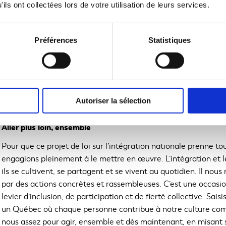
ils ont collectées lors de votre utilisation de leurs services.
Nous partageons la vision du projet de loi : plus qu’une langue,
identité collective. L’apprentissage du français ne doit pas êt
une pleine participation citoyenne. Les initiatives culturelles
Préférences
Statistiques
apprentissage en créant des occasions authentiques d’interact
Une langue vit à travers sa culture. Toutes les formes de créa
faire aimer le français, en être fier et en assurer la transmissi
véritable moteur d’intégration, nous devons en faire une langu
Autoriser la sélection
forte et accessible à toutes et à tous.
Aller plus loin, ensemble
Pour que ce projet de loi sur l’intégration nationale prenne tou
engagions pleinement à le mettre en œuvre. L’intégration et l
ils se cultivent, se partagent et se vivent au quotidien. Il nous
par des actions concrètes et rassembleuses. C’est une occasio
levier d’inclusion, de participation et de fierté collective. S
un Québec où chaque personne contribue à notre culture com
nous assez pour agir, ensemble et dès maintenant, en misant s