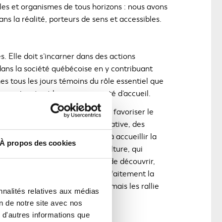
d
coles et organismes de tous horizons : nous avons
a
ans la réalité, porteurs de sens et accessibles.
n
s
u
s. Elle doit s’incarner dans des actions
n
e
ans la société québécoise en y contribuant
n
s tous les jours témoins du rôle essentiel que
o
eaux arrivants et leur communauté d’accueil.
u
e que nous avons développé pour favoriser le
v
Ce
e
ollaboratives. Grâce à cette initiative, des
lien
l
e forger de nouvelles amitiés, à accueillir la
s'ouvrira
À propos des cookies
l
ense aussi aux Journées de la culture, qui
dans
e
 Québécois de toutes origines de découvrir,
une
f
 Ces initiatives illustrent parfaitement la
nouvelle
e
pas les identités individuelles mais les rallie
fenêtre
n
nnalités relatives aux médias
ê
on de notre site avec nos
t
 d'autres informations que
r