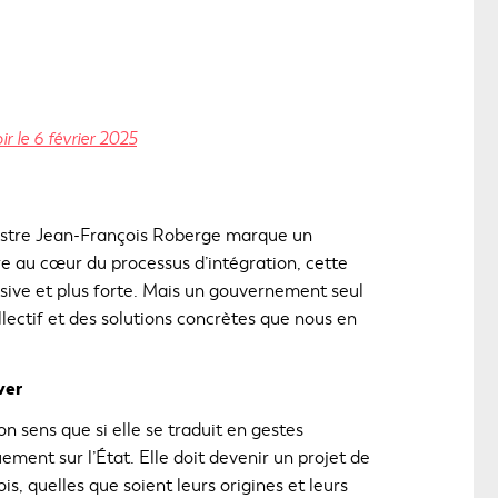
C
r le 6 février 2025
e
l
i
ministre Jean-François Roberge marque un
e
n
e au cœur du processus d’intégration, cette
s
lusive et plus forte. Mais un gouvernement seul
'
lectif et des solutions concrètes que nous en
o
u
v
ver
r
on sens que si elle se traduit en gestes
i
r
ement sur l’État. Elle doit devenir un projet de
a
, quelles que soient leurs origines et leurs