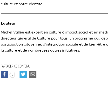
culture et notre identité.
L’auteur
Michel Vallée est expert en culture à impact social et en média
directeur général de Culture pour tous, un organisme qui, depu
participation citoyenne, d’intégration sociale et de bien-être
la culture et de nombreuses autres initiatives.
PARTAGER CE CONTENU
C
C
0
E
E
L
L
I
I
E
E
N
N
S
S