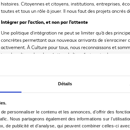
histoires. Citoyennes et citoyens, institutions, entreprises, é
toutes et tous un rôle à jouer. Il nous faut des projets ancrés d
Intégrer par l’action, et non par l’attente
Une politique d’intégration ne peut se limiter qu’à des principe
concrètes permettant aux nouveaux arrivants de s’enraciner d
activement. À Culture pour tous, nous reconnaissons et somme
joue la culture dans la création de liens forts entre les nouv
Je pense à
Racines plurielles
, un projet de médiation culturell
dialogue interculturel à travers des initiatives artistiques et c
citoyens de diverses origines sont invités à créer ensemble, à s
Détails
culture québécoise et à l’enrichir par leur regard unique. Je p
permettent chaque année à des milliers de Québécoises et de
d’expérimenter et de célébrer ensemble notre culture commune.
ies.
philosophie du projet de loi : une culture commune qui n’efface 
e personnaliser le contenu et les annonces, d'offrir des fonctio
autour d’un socle partagé.
rafic. Nous partageons également des informations sur l'utilisati
, de publicité et d'analyse, qui peuvent combiner celles-ci avec
Le français, une clé pour participer pleinement