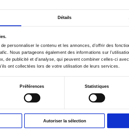
d’exploration et d’expression artistique.
Une formation à la direction de chœur avait été offerte en a
Détails
Ré
employées des bibliothèques de la Ville de Gatineau par le
l’Alliance chorale du Québec dans le but de former ces chœurs
ies.
respectifs.
e personnaliser le contenu et les annonces, d'offrir des fonctio
rafic. Nous partageons également des informations sur l'utilisati
Deux expositions gratuites pour explorer 
, de publicité et d'analyse, qui peuvent combiner celles-ci avec
Deux expositions permettront de mettre en valeur la démarche
ils ont collectées lors de votre utilisation de leurs services.
Bibliothèque de la Maison-du-Citoyen,
À la
des croqu
Préférences
Statistiques
Fournier, témoignant de scènes des répétitions du gr
30 janvier 2026;
Bibliothèque Jean-Marie-Caron,
À la
cet hiver, on p
ateliers avec les élèves.
Autoriser la sélection