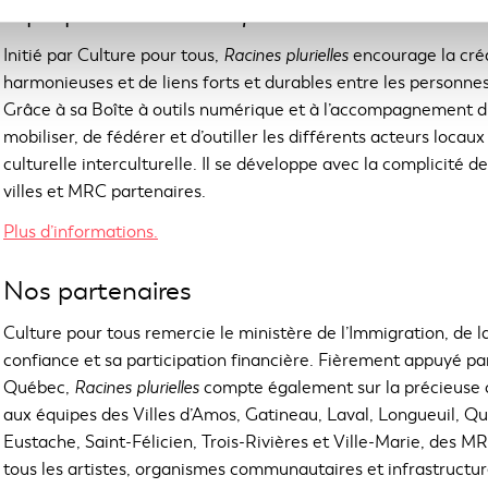
À propos de
Racines plurielles
Initié par Culture pour tous,
Racines plurielles
encourage la créa
harmonieuses et de liens forts et durables entre les personn
Grâce à sa Boîte à outils numérique et à l’accompagnement dis
mobiliser, de fédérer et d’outiller les différents acteurs locaux
culturelle interculturelle. Il se développe avec la complicité
villes et MRC partenaires.
C
Plus d’informations.
e
l
Nos partenaires
i
e
Culture pour tous remercie le ministère de l’Immigration, de la
n
confiance et sa participation financière. Fièrement appuyé par
s
Québec,
Racines plurielles
compte également sur la précieuse co
'
aux équipes des Villes d’Amos, Gatineau, Laval, Longueuil, Qu
o
Eustache, Saint-Félicien, Trois-Rivières et Ville-Marie, des M
u
tous les artistes, organismes communautaires et infrastructures
v