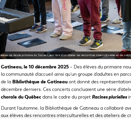
élèves de l’école primaire du Sacré-Cœur lors d’un atelier de rencontres interculturelles et de créa
Gatineau, le 10 décembre 2025
– Des élèves du primaire no
la communauté d’accueil ainsi qu’un groupe d’adultes en parco
Bibliothèque de Gatineau
de la
ont donné des représentations
décembre derniers. Ces concerts concluaient une série d’atelie
chorale du Québec
Racines plurielles
dans le cadre du projet
i
Durant l’automne, la Bibliothèque de Gatineau a collaboré ave
aux élèves des rencontres interculturelles et des ateliers de c
projet similaire a été mené en parallèle avec des adultes en p
bibliothèque. Pour l’ensemble des personnes participantes, c