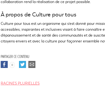
r
collaboration rend la réalisation de ce projet possible.
i
r
À propos de Culture pour tous
a
d
Culture pour tous est un organisme qui s’est donné pour missi
a
accessibles, inspirantes et inclusives visant à faire connaître e
n
d’épanouissement et de santé des communautés et de suscite
s
citoyens envers et avec la culture pour façonner ensemble not
u
n
e
PARTAGER CE CONTENU
n
C
C
o
0
E
E
u
L
L
v
I
I
e
E
E
RACINES PLURIELLES
l
N
N
l
S
S
e
'
'
f
O
O
e