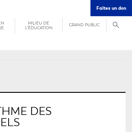
Ce
Faites un don
lie
s'o
EN
MILIEU DE
GRAND PUBLIC
da
SE
L'ÉDUCATION
un
nou
fe
THME DES
ELS