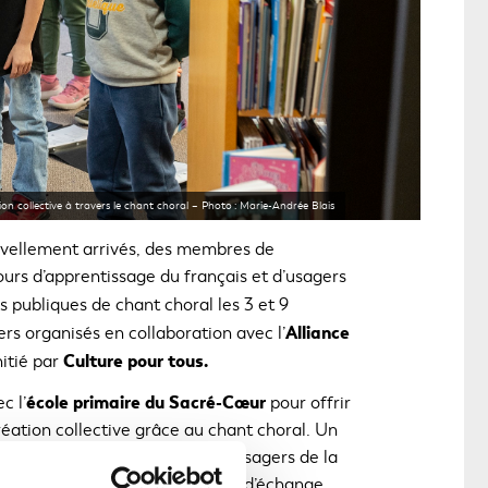
tion collective à travers le chant choral – Photo : Marie-Andrée Blais
uvellement arrivés, des membres de
urs d’apprentissage du français et d’usagers
 publiques de chant choral les 3 et 9
Alliance
rs organisés en collaboration avec l’
Culture pour tous.
nitié par
école primaire du Sacré-Cœur
c l’
pour offrir
réation collective grâce au chant choral. Un
arcours de francisation et des usagers de la
es ateliers ont été des moments d’échange,