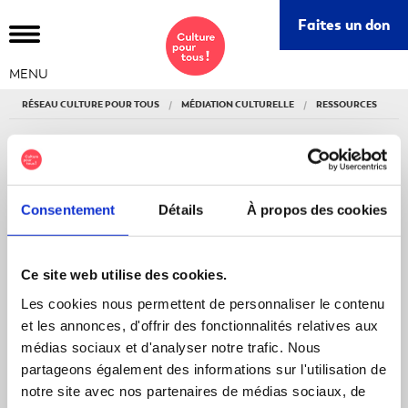
Ce
Faites un don
lie
s'o
MENU
da
un
RÉSEAU CULTURE POUR TOUS
MÉDIATION CULTURELLE
RESSOURCES
nou
fe
MÉDIATION CULTURELLE
Ce
lien
Ressources
Consentement
Détails
À propos des cookies
s'o
dan
une
RESSOURCES
Ce site web utilise des cookies.
nou
fen
Les cookies nous permettent de personnaliser le contenu
AUCUN CONTENU
et les annonces, d'offrir des fonctionnalités relatives aux
DISPONIBLE
médias sociaux et d'analyser notre trafic. Nous
partageons également des informations sur l'utilisation de
notre site avec nos partenaires de médias sociaux, de