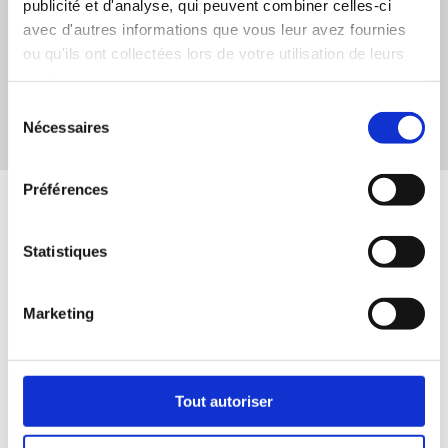
publicité et d'analyse, qui peuvent combiner celles-ci
avec d'autres informations que vous leur avez fournies
ou qu'ils ont collectées lors de votre utilisation de leurs
services.
Sélection
Nécessaires
du
consentement
Préférences
Culture pour tous
est un organisme à but non lucratif
Statistiques
enregistré comme organisme de bienfaisance. Son
ministère de la Culture
financement de base provient du
et des Communications
et est complété par des revenus
Marketing
générés par ses propres activités.
Tout autoriser