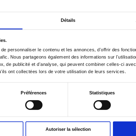
a
n
s
Détails
u
n
e
ies.
Atelier à la bibliothèque de Warwick,
photos par
Néro.Object
n
e personnaliser le contenu et les annonces, d'offrir des fonctio
o
rafic. Nous partageons également des informations sur l'utilisati
u
, de publicité et d'analyse, qui peuvent combiner celles-ci avec
v
ils ont collectées lors de votre utilisation de leurs services.
e
l
l
e
Préférences
Statistiques
f
e
n
ê
Atelier à la bibliothèque de Notre-Dame-de-Ham,
photos par
t
Autoriser la sélection
r
Le résultat du projet à Warwick est dévoilé dans le cadre d’un