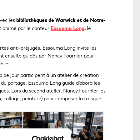
bibliothèques de Warwick et de Notre-
vec les
C
Essouma Long
,
t animé par le conteur
le
e
l
rtes anti-préjugés. Essouma Long invite les
i
e
 sont ensuite guidés par Nancy Fournier pour
n
nses.
s
e jour participent à un atelier de création
'
o
et du partage. Essouma Long guide d’abord les
u
ques. Lors du second atelier, Nancy Fournier les
v
in, collage, peinture) pour composer la fresque.
r
i
r
a
d
a