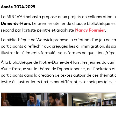
Année 2024-2025
La MRC d’Arthabaska propose deux projets en collaboration a
Dame-de-Ham.
Le premier atelier de chaque bibliothèque es
C
Nancy Fournier
.
second par l’artiste peintre et graphiste
e
La bibliothèque de Warwick propose la création d’un jeu de ca
l
participants à réfléchir aux préjugés liés à l’immigration; ils
i
e
illustrer les éléments formulés sous formes de questions/répo
n
À la bibliothèque de Notre-Dame-de-Ham, les jeunes du camp d
s
d’une fresque sur le thème de l’appartenance, de l’inclusion 
'
o
participants dans la création de textes autour de ces thémati
u
invite à illustrer leurs textes par différentes techniques (dess
v
r
i
r
a
d