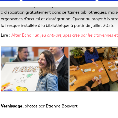
e
l’animation d’une partie du jeu de cartes. Il est aussi distribu
à disposition gratuitement dans certaines bibliothèques, mais
organismes d’accueil et d’intégration. Quant au projet à No
la fresque installée à la bibliothèque à partir de juillet 2025.
Lire :
Alter Écho
: un jeu anti-préjugés créé par les citoyennes 
Vernissage,
photos par Étienne Boisvert