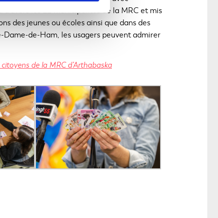
é à travers les 22 municipalités de la MRC et mis
ons des jeunes ou écoles ainsi que dans des
tre-Dame-de-Ham, les usagers peuvent admirer
C
et citoyens de la MRC d’Arthabaska
e
l
i
e
n
s
'
o
u
v
r
i
r
a