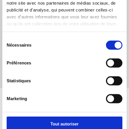
notre site avec nos partenaires de médias sociaux, de
publicité et d'analyse, qui peuvent combiner celles-ci
avec d'autres informations que vous leur avez fournies
ou qu'ils ont collectées lors de votre utilisation de leurs
services.
Sélection
Nécessaires
du
consentement
Préférences
Statistiques
Marketing
Racines plurielles
est une initiative de Culture pour tous,
rendue possible grâce à la participation financière du
ministère de l’Immigration, de la Francisation et de
Tout autoriser
l’Intégration. Fièrement appuyé par l’Association des