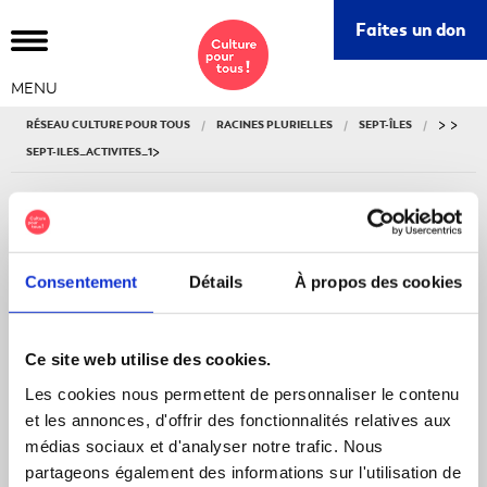
Ce
Faites un don
lie
s'o
MENU
da
un
>
>
RÉSEAU CULTURE POUR TOUS
RACINES PLURIELLES
SEPT-ÎLES
nou
>
SEPT-ILES_ACTIVITES_1
fe
RACINES PLURIELLES
Ce
lien
sept-iles_activites_1
Consentement
Détails
À propos des cookies
s'o
dan
une
SEPT-ILES_ACTIVITES_1
Ce site web utilise des cookies.
nou
PUBLIÉ LE : 16 DÉCEMBRE 2025
fen
Les cookies nous permettent de personnaliser le contenu
et les annonces, d'offrir des fonctionnalités relatives aux
médias sociaux et d'analyser notre trafic. Nous
partageons également des informations sur l'utilisation de