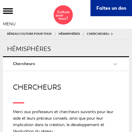
Ce
Faites un don
lie
s'o
MENU
da
un
>
>
RÉSEAU CULTURE POUR TOUS
HÉMISPHÈRES
CHERCHEURS
nou
fe
HÉMISPHÈRES
Chercheurs
CHERCHEURS
Merci aux professeurs et chercheurs suivants pour leur
aide et leurs précieux conseils, ainsi que pour leur
implication dans la création, le développement et
l’évaluation du réseau :