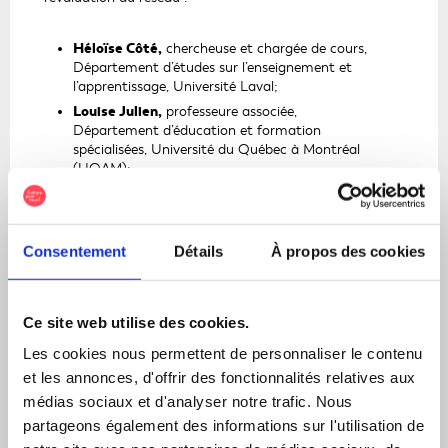
Héloïse Côté,
chercheuse et chargée de cours,
Département d’études sur l’enseignement et
l’apprentissage, Université Laval;
Louise Julien,
professeure associée,
Département d’éducation et formation
spécialisées, Université du Québec à Montréal
(UQAM);
Marie-Claude Larouche,
professeure titulaire,
Ce
Département des sciences de l’éducation,
lien
Université du Québec à Trois-Rivières (UQTR);
Consentement
Détails
À propos des cookies
s'o
Myriam Lemonchois,
professeure titulaire,
Département de didactique, Université de
dan
Montréal;
une
Georges Leroux,
professeur émérite,
Ce site web utilise des cookies.
nou
Département de philosophie, UQAM;
fen
Les cookies nous permettent de personnaliser le contenu
Anne Nadeau,
professeure invitée, École
et les annonces, d'offrir des fonctionnalités relatives aux
supérieure de théâtre, UQAM;
médias sociaux et d'analyser notre trafic. Nous
Denis Simard,
professeur titulaire,
partageons également des informations sur l'utilisation de
Département d’études sur l’enseignement et
l’apprentissage, Université Laval;