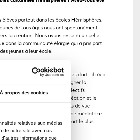
les culturelles Hémisphères ? Avez-vous été
s élèves partout dans les écoles Hémisphères,
s jeunes de tous âges nous ont spontanément
ers la création. Nous avons ressenti un bel et
ue dans la communauté élargie qui a pris part
des jeunes à leur école.
iable de la diffusion d’œuvres d’art : il n’y a
Ce
, comme nous, pour en accompagner la
lien
ser du
commun,
des moments collectifs
s'ouvrira
À propos des cookies
dans
, nous utilisons tout autant la création et le
une
lles : la différence de nos points de vue
nouvelle
et individuellement ! Notre rôle de médiatrice
fenêtre
usifs et invitants pour rendre l’art le plus
nnalités relatives aux médias
on de notre site avec nos
 d'autres informations que