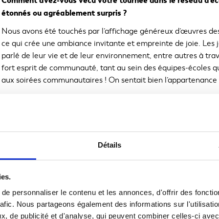
Comment avez-vous vécu votre tournée dans le réseau d’éco
étonnés ou agréablement surpris ?
Nous avons été touchés par l’affichage généreux d’œuvres de
ce qui crée une ambiance invitante et empreinte de joie. Le
parlé de leur vie et de leur environnement, entre autres à trav
fort esprit de communauté, tant au sein des équipes-écoles q
aux soirées communautaires ! On sentait bien l’appartenance 
Quelle posture de médiation culturelle avez-vous adoptée ?
Au Musée ambulant, nous concevons la médiation comme indissoc
jamais d’exposition sans des humains et humaines à chapeau
découverte ! Pour nous, le travail de médiation consiste à tis
Détails
d’échange et de rencontre
avec
et
autour de l’art.
Pour ce faire
dialogue de groupe que le partage de nos expériences sensorie
ies.
devient une richesse qui nous amène ailleurs, collectivement 
ou de médiateur est d’orchestrer et de faciliter des espaces incl
e personnaliser le contenu et les annonces, d'offrir des fonctio
accessible possible.
rafic. Nous partageons également des informations sur l'utilisati
, de publicité et d'analyse, qui peuvent combiner celles-ci avec