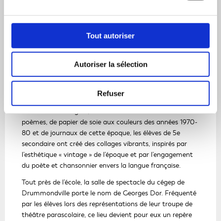
Cet atelier ouvre aux élèves les portes de l’univers de
r
Georges Dor, artiste multidisciplinaire originaire de
a
Drummondville. Guidés par l’artiste professionnelle
Linda
d
Tout autoriser
C
Cyrenne
, spécialisée en peinture sur soie, ils ont exploré
a
e
son legs avec sensibilité et imagination dans un atelier
n
l
aussi marquant pour eux que pour la médiatrice, qui
s
Autoriser la sélection
i
réalisait là un rêve cher : transmettre sa passion en
u
e
milieu scolaire.
n
Refuser
n
e
À partir de photos d’archives fournies par la Société
s
n
d’histoire de la région, de textes de chansons et de
'
o
poèmes, de papier de soie aux couleurs des années 1970-
o
u
80 et de journaux de cette époque, les élèves de 5e
u
v
secondaire ont créé des collages vibrants, inspirés par
v
e
l’esthétique « vintage » de l’époque et par l’engagement
r
l
du poète et chansonnier envers la langue française.
i
l
r
Tout près de l’école, la salle de spectacle du cégep de
e
a
Drummondville porte le nom de Georges Dor. Fréquenté
f
d
par les élèves lors des représentations de leur troupe de
e
a
théâtre parascolaire, ce lieu devient pour eux un repère
n