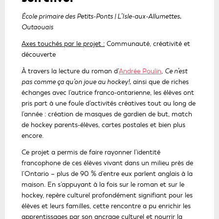
École primaire des Petits-Ponts | L’Isle-aux-Allumettes,
Outaouais
Axes touchés par le projet :
Communauté, créativité et
découverte
C
À travers la lecture du roman d’
Andrée Poulin
,
Ce n’est
e
pas comme ça qu’on joue au hockey!,
ainsi que de riches
l
échanges avec l’autrice franco-ontarienne, les élèves ont
i
pris part à une foule d’activités créatives tout au long de
e
l’année : création de masques de gardien de but, match
n
de hockey parents-élèves, cartes postales et bien plus
s
encore.
'
Ce projet a permis de faire rayonner l’identité
o
francophone de ces élèves vivant dans un milieu près de
u
l’Ontario – plus de 90 % d’entre eux parlent anglais à la
v
maison. En s’appuyant à la fois sur le roman et sur le
r
hockey, repère culturel profondément signifiant pour les
i
élèves et leurs familles, cette rencontre a pu enrichir les
r
apprentissages par son ancrage culturel et nourrir la