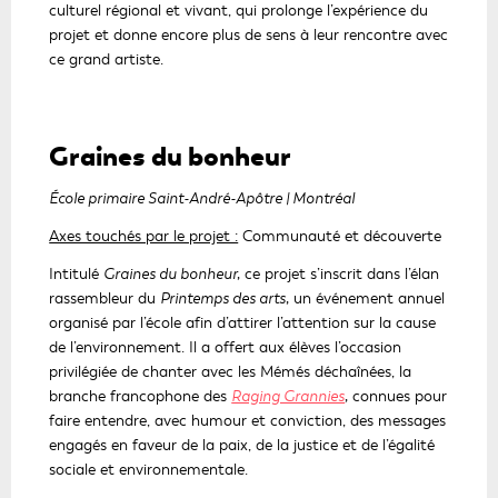
n
culturel régional et vivant, qui prolonge l’expérience du
ê
s
projet et donne encore plus de sens à leur rencontre avec
t
u
ce grand artiste.
r
n
e
e
n
Graines du bonheur
o
u
École primaire Saint-André-Apôtre | Montréal
v
e
Axes touchés par le projet :
Communauté et découverte
l
Intitulé
Graines du bonheur,
ce projet s’inscrit dans l’élan
l
rassembleur du
Printemps des arts,
un événement annuel
e
organisé par l’école afin d’attirer l’attention sur la cause
f
de l’environnement. Il a offert aux élèves l’occasion
e
privilégiée de chanter avec les Mémés déchaînées, la
n
C
branche francophone des
Raging Grannies
,
connues pour
ê
e
faire entendre, avec humour et conviction, des messages
t
l
engagés en faveur de la paix, de la justice et de l’égalité
r
i
sociale et environnementale.
e
e