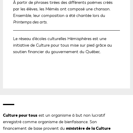
À partir de phrases tirées des différents poèmes créés
n
par les élèves, les Mémés ont composé une chanson.
s
Ensemble, leur composition a été chantée lors du
'
Printemps des arts.
o
u
v
Le réseau d’écoles culturelles Hémisphères est une
r
initiative de Culture pour tous mise sur pied grâce au
i
soutien financier du gouvernement du Québec.
r
a
d
a
n
s
u
n
e
Culture pour tous
est un organisme à but non lucratif
n
enregistré comme organisme de bienfaisance. Son
o
ministère de la Culture
financement de base provient du
u