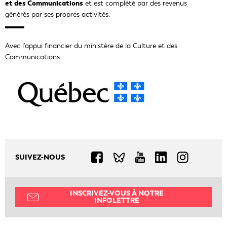
et des Communications
et est complété par des revenus
v
générés par ses propres activités.
e
l
l
Avec l’appui financier du ministère de la Culture et des
e
Communications
f
e
n
ê
t
r
e
SUIVEZ-NOUS
Ce
Ce
Ce
Ce
Ce
lien
lien
lien
lien
lien
s'ouvrira
s'ouvrira
s'ouvrira
s'ouvrira
s'ouvrira
INSCRIVEZ-VOUS À NOTRE
INFOLETTRE
dans
dans
dans
dans
dans
une
une
une
une
une
nouvelle
nouvelle
nouvelle
nouvelle
nouvelle