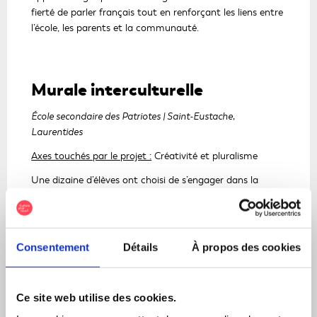
a
fierté de parler français tout en renforçant les liens entre
d
l’école, les parents et la communauté.
a
n
s
u
Murale interculturelle
n
e
École secondaire des Patriotes | Saint-Eustache,
n
Laurentides
o
Axes touchés par le projet :
Créativité et pluralisme
u
v
Une dizaine d’élèves ont choisi de s’engager dans la
e
création d’une murale interculturelle qui prendra place
l
dans les couloirs de leur école. Réalisé dans le cadre
Ce
l
d’activités parascolaires, ce projet met en lumière
lien
e
l’inclusion et la richesse de la diversité culturelle qui
Consentement
Détails
À propos des cookies
s'o
f
caractérisent l’école secondaire des Patriotes, dont la
dan
e
moitié des élèves sont issus de l’immigration et où de
une
n
nombreux nouveaux arrivants se joignent à la
Ce site web utilise des cookies.
ê
nou
communauté scolaire tout au long de l’année.
t
fen