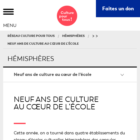
Ce
Faites un don
lie
s'o
MENU
da
un
>
>
RÉSEAU CULTURE POUR TOUS
HÉMISPHÈRES
nou
NEUF ANS DE CULTURE AU CŒUR DE L’ÉCOLE
fe
HÉMISPHÈRES
Neuf ans de culture au cœur de l’école
NEUF ANS DE CULTURE
AU CŒUR DE L’ÉCOLE
Cette année, on a tourné dans quatre établissements du
réseau d’écoles culturelles Hémisphères des capsules